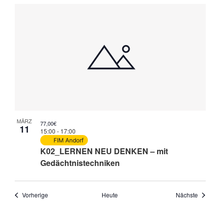
MÄRZ
77,00€
11
15:00
-
17:00
FIM Andorf
K02_LERNEN NEU DENKEN – mit
Gedächtnistechniken
Veranstaltungen
Veranst
Vorherige
Heute
Nächste