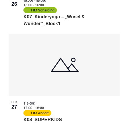
45,00€ – 55,00€
26
15:00
-
16:00
FIM Schärding
K07_Kinderyoga – „Wusel &
Wunder“_Block1
FEB.
116,00€
27
17:00
-
18:00
FIM Andorf
K08_SUPERKIDS