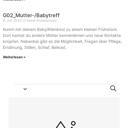
G02_Mutter-/Babytreff
8. Juli 2025
Keine Kommentare
Komm mit deinem Baby/Kleinkind zu einem kleinen Frühstück.
Dort kannst du andere Mütter kennenlernen und neue Kontakte
knüpfen. Nebenbei gibt es die Möglichkeit, Fragen über Pflege,
Ernährung, Stillen, Schlaf, Beikost,
Weiterlesen »
Vera
Ve
Suche
An
Suc
List
Na
und
of
Ansi
Veranstaltungen