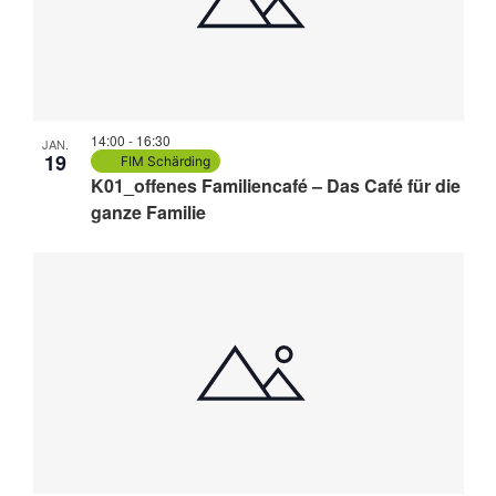
Navi
in
Photo
View
14:00
-
16:30
JAN.
19
FIM Schärding
K01_offenes Familiencafé – Das Café für die
ganze Familie