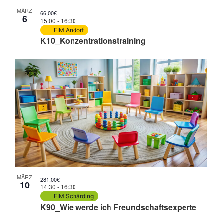
MÄRZ
66,00€
6
15:00
-
16:30
FIM Andorf
K10_Konzentrationstraining
MÄRZ
281,00€
10
14:30
-
16:30
FIM Schärding
K90_Wie werde ich Freundschaftsexperte