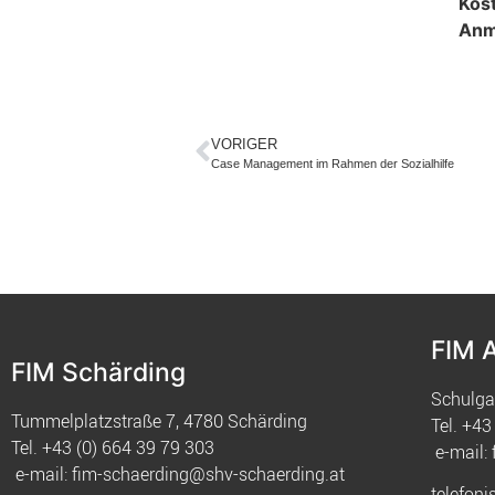
Kos
Anm
VORIGER
Case Management im Rahmen der Sozialhilfe
FIM 
FIM Schärding
Schulga
Tummelplatzstraße 7, 4780 Schärding
Tel.
+43 
Tel.
+43 (0) 664 39 79 303
e-mail:
e-mail:
fim-schaerding@shv-schaerding.at
telefoni