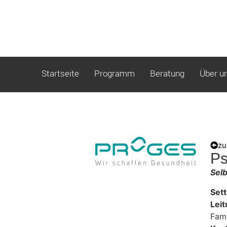
Startseite
Programm
Beratung
Über u
zu
Ps
Sel
Sett
Lei
Fami