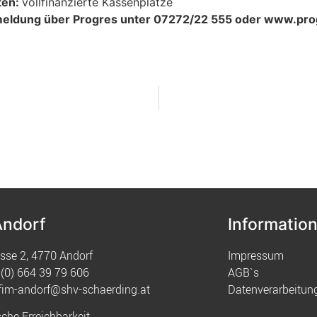
ten:
vollfinanzierte Kassenplätze
eldung über Progres unter 07272/22 555 oder www.pro
Andorf
Informatio
sse 2, 4770 Andorf
Impressum
(0) 664 39 79 606
AGB`s
fim-andorf@shv-schaerding.at
Datenverarbeitun
sche Erreichbarkeit