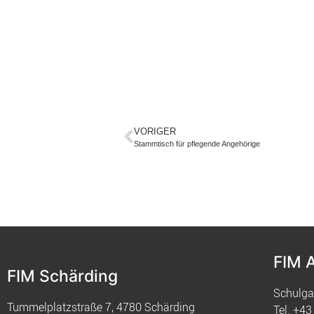
VORIGER
Stammtisch für pflegende Angehörige
FIM 
FIM Schärding
Schulga
Tummelplatzstraße 7, 4780 Schärding
Tel.
+43 