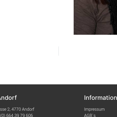
Andorf
Informatio
sse 2, 4770 Andorf
Impressum
(0) 664 39 79 606
AGB`s