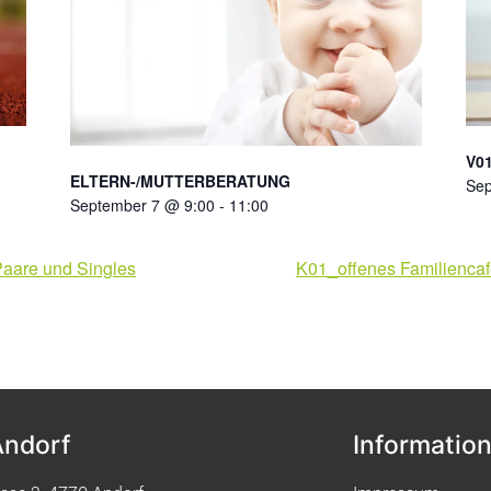
V01
ELTERN-/MUTTERBERATUNG
Sep
September 7 @ 9:00
-
11:00
Paare und Singles
K01_offenes Familiencafé
Andorf
Informatio