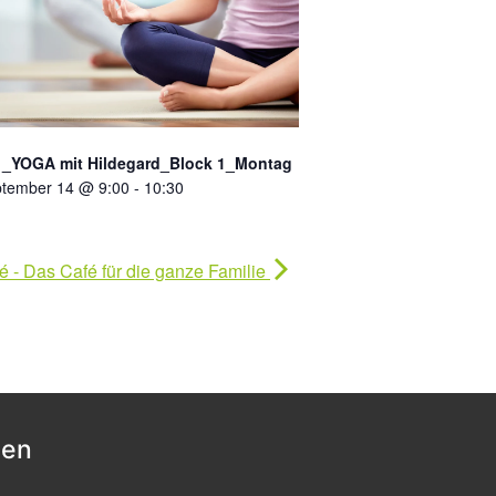
_YOGA mit Hildegard_Block 1_Montag
tember 14 @ 9:00
-
10:30
 - Das Café für die ganze Familie
nen