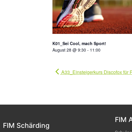
K01_Sei Cool, mach Sport!
August 28 @ 9:30
-
11:00
A33_Einsteigerkurs Discofox für 
FIM 
FIM Schärding