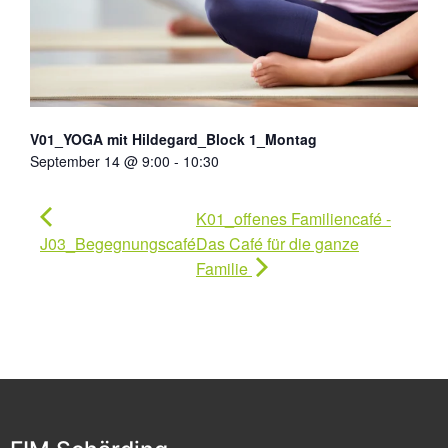
V01_YOGA mit Hildegard_Block 1_Montag
September 14 @ 9:00
-
10:30
K01_offenes Familiencafé -
J03_Begegnungscafé
Das Café für die ganze
Familie