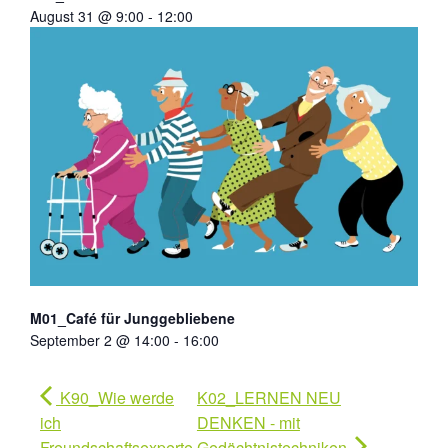
August 31 @ 9:00
-
12:00
M01_Café für Junggebliebene
September 2 @ 14:00
-
16:00
K90_Wie werde
K02_LERNEN NEU
ich
DENKEN - mit
Freundschaftsexperte
Gedächtnistechniken