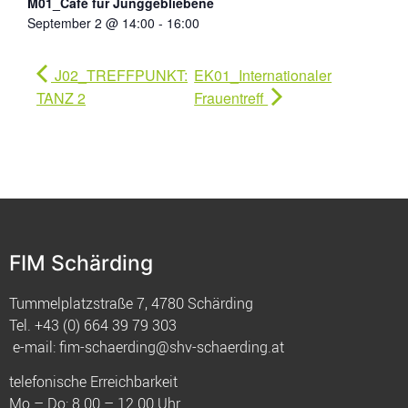
M01_Café für Junggebliebene
September 2 @ 14:00
-
16:00
J02_TREFFPUNKT:
EK01_Internationaler
TANZ 2
Frauentreff
FIM Schärding
Tummelplatzstraße 7, 4780 Schärding
Tel.
+43 (0) 664 39 79 303
e-mail:
fim-schaerding@shv-schaerding.at
telefonische Erreichbarkeit
Mo – Do: 8.00 – 12.00 Uhr