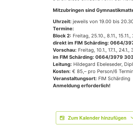
Mitzubringen sind Gymnastikmatt
Uhrzeit:
jeweils von 19.00 bis 20.3
Termine:
Block 2:
Freitag, 25.10., 8.11., 15.11.
direkt im FIM Schärding: 0664/3
Vorschau:
Freitag, 10.1., 17.1., 24.1.
im FIM Schärding: 0664/3979 30
Leitung:
Hildegard Ebeleseder, Dipl
Kosten:
€ 85,– pro Person/6 Termi
Veranstaltungsort:
FIM Schärding
Anmeldung erforderlich!
Zum Kalender hinzufügen