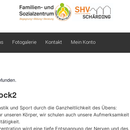
ns
Fotogalerie
Kontakt
Mein Konto
efunden.
ock2
tik und Sport durch die Ganzheitlichkeit des Übens:
nur unseren Körper, wir schulen auch unsere Aufmerksamkei
ätigkeit.
entration wird eine tiefe Entspannung der Nerven und des 