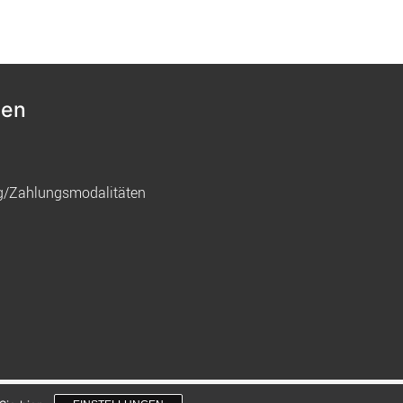
nen
g/Zahlungsmodalitäten
gemacht mit
von innDesign