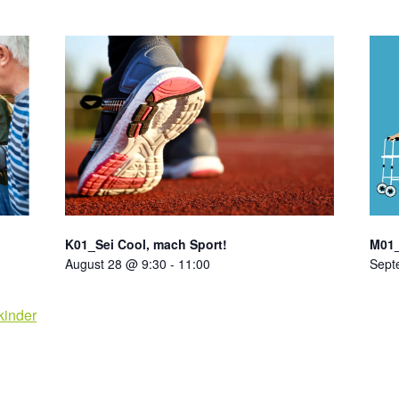
K01_Sei Cool, mach Sport!
M01_
August 28 @ 9:30
-
11:00
Sept
kinder