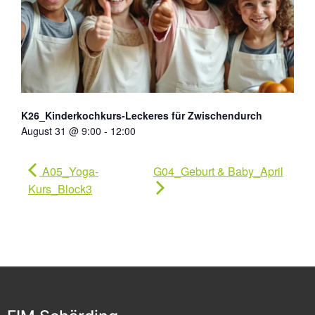
K26_Kinderkochkurs-Leckeres für Zwischendurch
August 31 @ 9:00
-
12:00
A05_Yoga-
G04_Geburt & Baby_April
Kurs_Block3