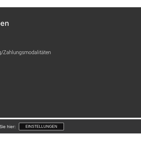
nen
g/Zahlungsmodalitäten
gemacht mit
von innDesign
ie hier:
EINSTELLUNGEN