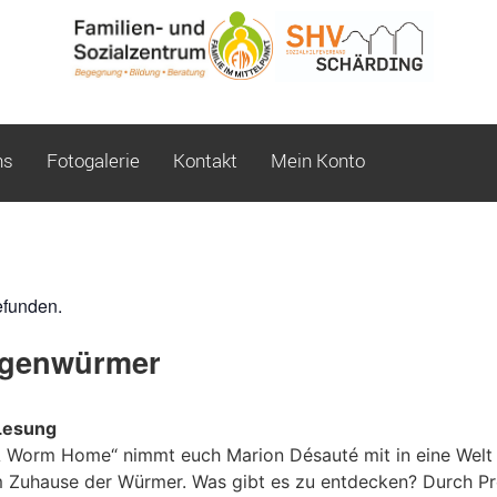
ns
Fotogalerie
Kontakt
Mein Konto
efunden.
egenwürmer
Lesung
 Worm Home“ nimmt euch Marion Désauté mit in eine Welt 
im Zuhause der Würmer. Was gibt es zu entdecken? Durch P