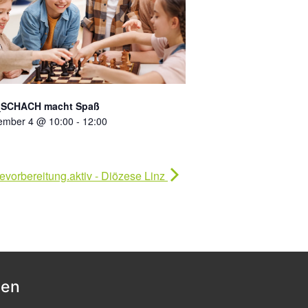
_SCHACH macht Spaß
ember 4 @ 10:00
-
12:00
evorbereitung.aktiv - Diözese Linz
nen