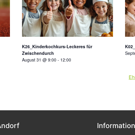
K26_Kinderkochkurs-Leckeres für
K02
Zwischendurch
Sept
August 31 @ 9:00
-
12:00
Eh
Andorf
Informatio