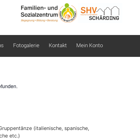
ns
Fotogalerie
Kontakt
Mein Konto
efunden.
Gruppentänze (italienische, spanische,
sche etc.)