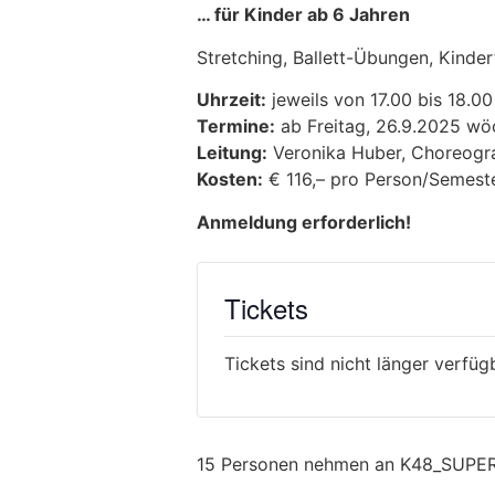
… für Kinder ab 6 Jahren
Stretching, Ballett-Übungen, Kind
Uhrzeit:
jeweils von 17.00 bis 18.00
Termine:
ab Freitag, 26.9.2025 wö
Leitung:
Veronika Huber, Choreogra
Kosten:
€ 116,– pro Person/Semest
Anmeldung erforderlich!
Tickets
Tickets sind nicht länger verfüg
15 Personen nehmen an K48_SUPERK