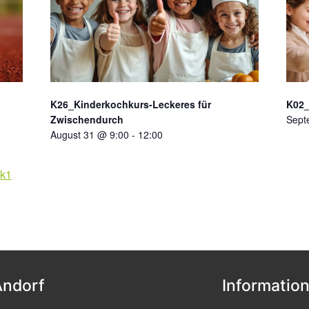
K26_Kinderkochkurs-Leckeres für
K02
Zwischendurch
Sept
August 31 @ 9:00
-
12:00
ck1
Andorf
Informatio