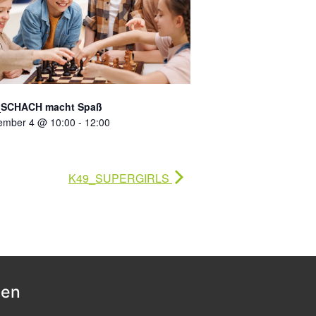
_SCHACH macht Spaß
ember 4 @ 10:00
-
12:00
K49_SUPERGIRLS
nen