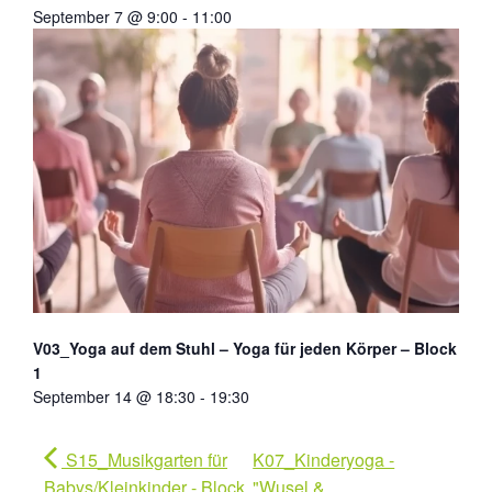
September 7 @ 9:00
-
11:00
V03_Yoga auf dem Stuhl – Yoga für jeden Körper – Block
1
September 14 @ 18:30
-
19:30
S15_Musikgarten für
K07_Kinderyoga -
Babys/Kleinkinder - Block
"Wusel &