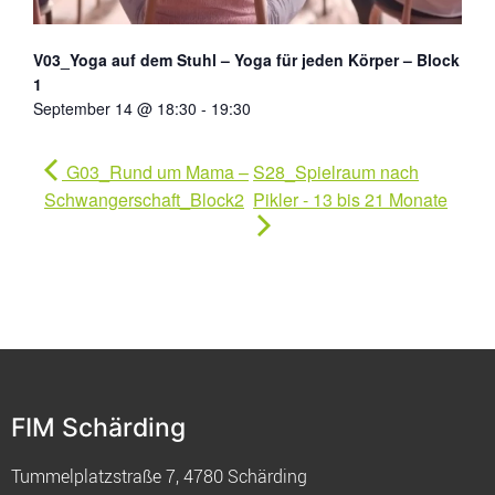
V03_Yoga auf dem Stuhl – Yoga für jeden Körper – Block
1
September 14 @ 18:30
-
19:30
G03_Rund um Mama –
S28_Spielraum nach
Schwangerschaft_Block2
Pikler - 13 bis 21 Monate
FIM Schärding
Tummelplatzstraße 7, 4780 Schärding