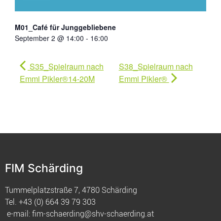
M01_Café für Junggebliebene
September 2 @ 14:00
-
16:00
S35_Spielraum nach
S38_Spielraum nach
Emmi Pikler®14-20M
Emmi Pikler®
FIM Schärding
Tummelplatzstraße 7, 4780 Schärding
Tel.
+43 (0) 664 39 79 303
e-mail:
fim-schaerding@shv-schaerding.at