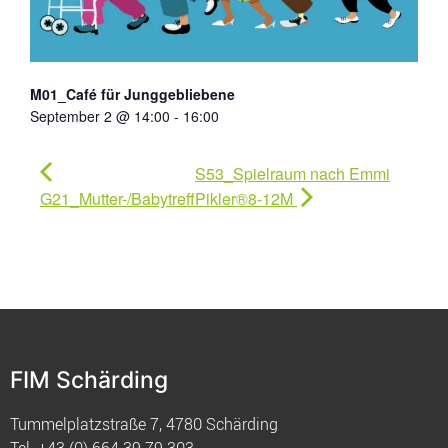
M01_Café für Junggebliebene
September 2 @ 14:00
-
16:00
S53_Spielraum nach Emmi
G21_Mutter-/Babytreff
Pikler®8-12M
FIM Schärding
Tummelplatzstraße 7, 4780 Schärding
Tel.
+43 (0) 664 39 79 303