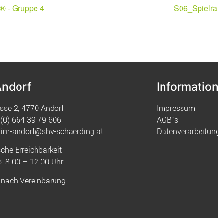
® - Gruppe 4
S06_Spielra
Andorf
Informatio
sse 2, 4770 Andorf
Impressum
(0) 664 39 79 606
AGB`s
fim-andorf@shv-schaerding.at
Datenverarbeitun
sche Erreichbarkeit
: 8.00 – 12.00 Uhr
 nach Vereinbarung