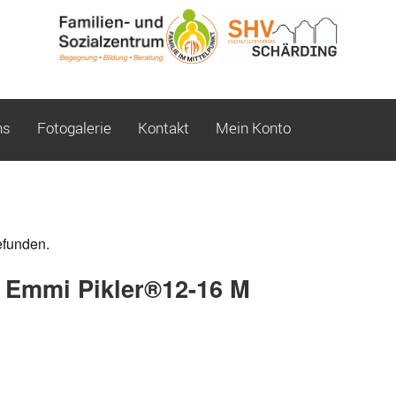
ns
Fotogalerie
Kontakt
Mein Konto
efunden.
 Emmi Pikler®12-16 M