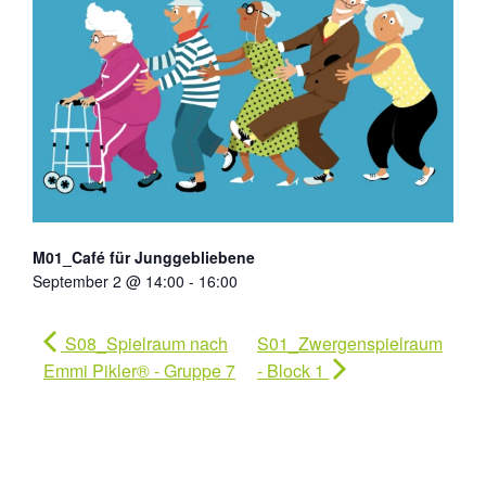
M01_Café für Junggebliebene
September 2 @ 14:00
-
16:00
S08_Spielraum nach
S01_Zwergenspielraum
Emmi Pikler® - Gruppe 7
- Block 1