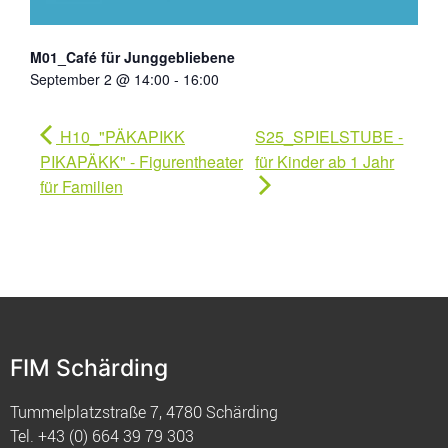
M01_Café für Junggebliebene
September 2 @ 14:00
-
16:00
H10_"PÄKAPIKK
S25_SPIELSTUBE -
PIKAPÄKK" - Figurentheater
für Kinder ab 1 Jahr
für Familien
FIM Schärding
Tummelplatzstraße 7, 4780 Schärding
Tel.
+43 (0) 664 39 79 303