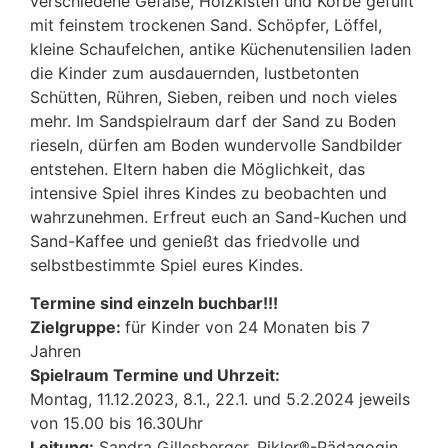
verschiedene Gefäße, Holzkisten und Körbe gefüllt
mit feinstem trockenen Sand. Schöpfer, Löffel,
kleine Schaufelchen, antike Küchenutensilien laden
die Kinder zum ausdauernden, lustbetonten
Schütten, Rühren, Sieben, reiben und noch vieles
mehr. Im Sandspielraum darf der Sand zu Boden
rieseln, dürfen am Boden wundervolle Sandbilder
entstehen. Eltern haben die Möglichkeit, das
intensive Spiel ihres Kindes zu beobachten und
wahrzunehmen. Erfreut euch an Sand-Kuchen und
Sand-Kaffee und genießt das friedvolle und
selbstbestimmte Spiel eures Kindes.
Termine sind einzeln buchbar!!!
Zielgruppe:
für Kinder von 24 Monaten bis 7
Jahren
Spielraum Termine und Uhrzeit:
Montag, 11.12.2023, 8.1., 22.1. und 5.2.2024 jeweils
von 15.00 bis 16.30Uhr
Leitung:
Sandra Gillesberger, Pikler®-Pädagogin,