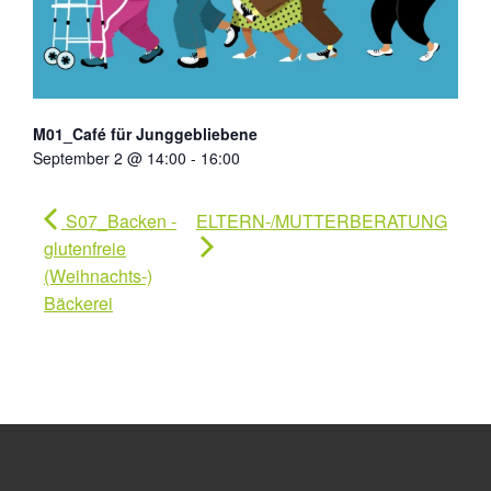
M01_Café für Junggebliebene
September 2 @ 14:00
-
16:00
S07_Backen -
ELTERN-/MUTTERBERATUNG
glutenfreie
(Weihnachts-)
Bäckerei