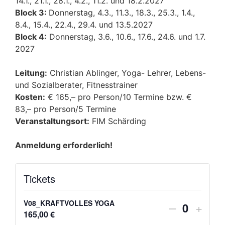
14.1., 21.1., 28.1., 4.2., 11.2. und 18.2.2027
Block 3:
Donnerstag, 4.3., 11.3., 18.3., 25.3., 1.4.,
8.4., 15.4., 22.4., 29.4. und 13.5.2027
Block 4:
Donnerstag, 3.6., 10.6., 17.6., 24.6. und 1.7.
2027
Leitung:
Christian Ablinger, Yoga- Lehrer, Lebens-
und Sozialberater, Fitnesstrainer
Kosten:
€ 165,– pro Person/10 Termine bzw. €
83,– pro Person/5 Termine
Veranstaltungsort:
FIM Schärding
Anmeldung erforderlich!
Tickets
V08_KRAFTVOLLES YOGA
–
+
Anzahl
165,00
€