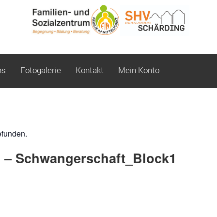
ns
Fotogalerie
Kontakt
Mein Konto
efunden.
– Schwangerschaft_Block1