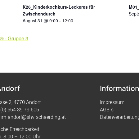
K26_Kinderkochkurs-Leckeres für
M01_
Zwischendurch
Sept
August 31 @ 9:00
-
12:00
® - Gruppe 3
Andorf
Informatio
sse 2, 4770 Andorf
Impressum
(0) 664 39 79 606
AGB`s
fim-andorf@shv-schaerding.at
Datenverarbeitun
sche Erreichbarkeit
: 8.00 – 12.00 Uhr