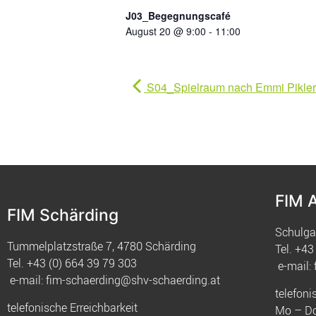
J03_Begegnungscafé
August 20 @ 9:00
-
11:00
S04_Spielraum nach Emmi Pikler
FIM 
FIM Schärding
Schulga
Tummelplatzstraße 7, 4780 Schärding
Tel.
+43 
Tel.
+43 (0) 664 39 79 303
e-mail:
e-mail:
fim-schaerding@shv-schaerding.at
telefoni
telefonische Erreichbarkeit
Mo – Do