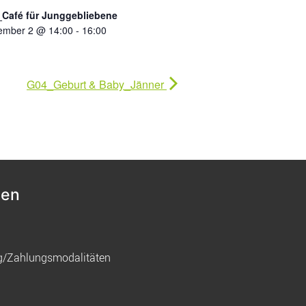
Café für Junggebliebene
ember 2 @ 14:00
-
16:00
G04_Geburt & Baby_Jänner
nen
g/Zahlungsmodalitäten