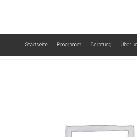
Startseite
Programm
Beratung
Über u
Start
/ AN_A-Vinyasa Yoga-Vorschau – Kombiticket