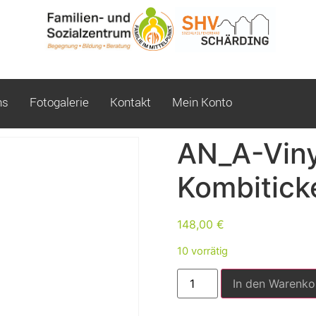
ns
Fotogalerie
Kontakt
Mein Konto
AN_A-Viny
Kombitick
148,00
€
10 vorrätig
In den Warenko