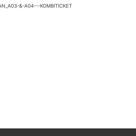
AN_A03-&-A04---KOMBITICKET