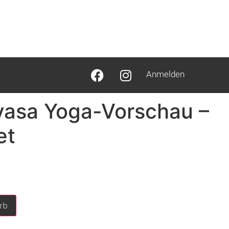
Anmelden
asa Yoga-Vorschau –
et
rb