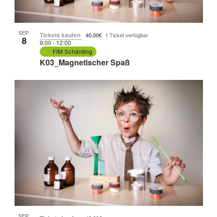
SEP.
Tickets kaufen
40,00€
1 Ticket verfügbar
8
9:00
-
12:00
FIM Schärding
K03_Magnetischer Spaß
SEP.