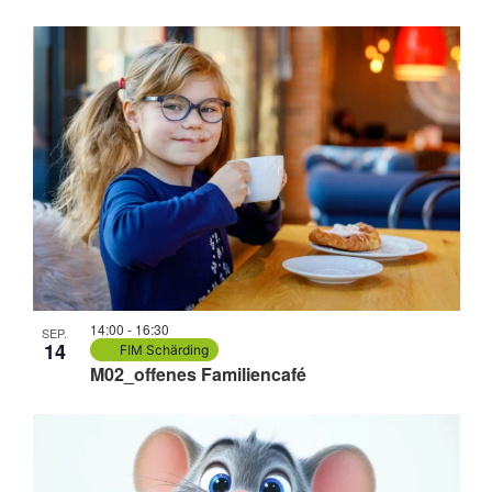
14:00
-
16:30
SEP.
14
FIM Schärding
M02_offenes Familiencafé