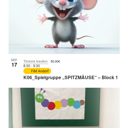
SEP.
Tickets kaufen
50,00€
17
8:30
-
9:30
FIM Andorf
K06_Spielgruppe „SPITZMÄUSE“ – Block 1