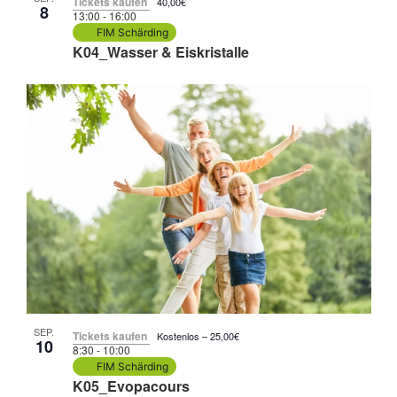
Tickets kaufen
40,00€
8
13:00
-
16:00
FIM Schärding
K04_Wasser & Eiskristalle
SEP.
Tickets kaufen
Kostenlos – 25,00€
10
8:30
-
10:00
FIM Schärding
K05_Evopacours