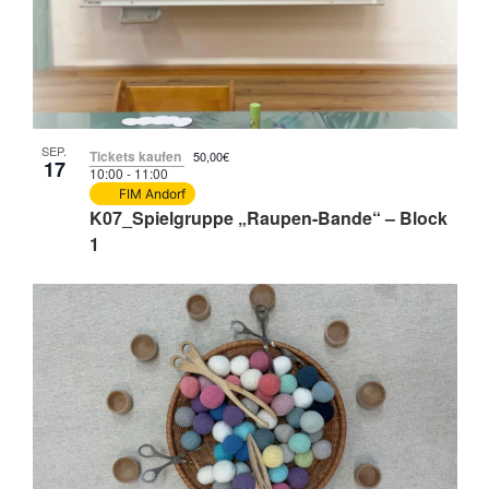
SEP.
Tickets kaufen
50,00€
17
10:00
-
11:00
FIM Andorf
K07_Spielgruppe „Raupen-Bande“ – Block
1