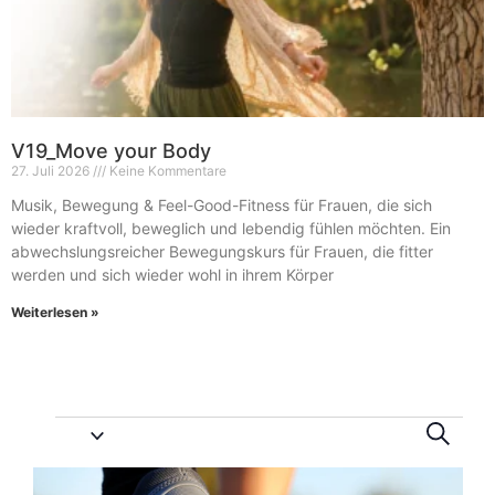
V19_Move your Body
27. Juli 2026
Keine Kommentare
Musik, Bewegung & Feel-Good-Fitness für Frauen, die sich
wieder kraftvoll, beweglich und lebendig fühlen möchten. Ein
abwechslungsreicher Bewegungskurs für Frauen, die fitter
werden und sich wieder wohl in ihrem Körper
Weiterlesen »
Vera
Ve
Suche
An
Suc
List