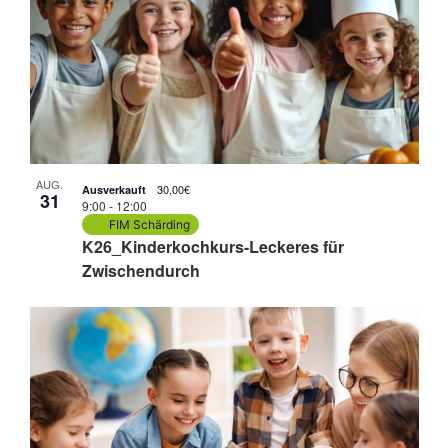
AUG.
30,00€
Ausverkauft
31
9:00
-
12:00
FIM Schärding
K26_Kinderkochkurs-Leckeres für
Zwischendurch