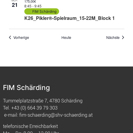
175,00€
21
8:45
-
9:45
FIM Schärding
K26_Pikler®-Spielraum_15-22M_Block 1
Veranstaltungen
Veranst
Vorherige
Heute
Nächste
FIM Schärding
Tummelplatzstraße 7, 4780 Schärding
Tel.
+43 (0) 664 39 79 303
e-mail:
fim-schaerding@shv-schaerding.at
telefonische Erreichbarkeit