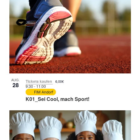
Na
und
of
Ansi
Veranstaltungen
Navi
in
Photo
View
AUG.
Tickets kaufen
6,00€
28
9:30
-
11:00
FIM Andorf
K01_Sei Cool, mach Sport!