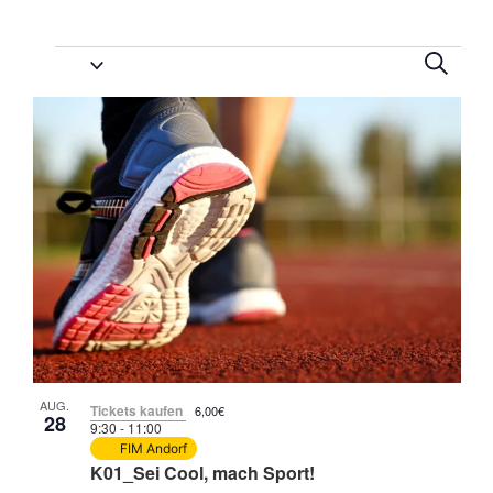
Vera
Ve
Suche
An
Suc
List
Na
und
of
Ansi
Veranstaltungen
Navi
in
Photo
View
AUG.
Tickets kaufen
6,00€
28
9:30
-
11:00
FIM Andorf
K01_Sei Cool, mach Sport!