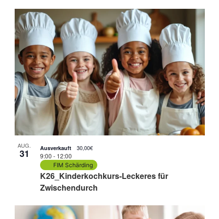
AUG.
30,00€
Ausverkauft
31
9:00
-
12:00
FIM Schärding
K26_Kinderkochkurs-Leckeres für
Zwischendurch