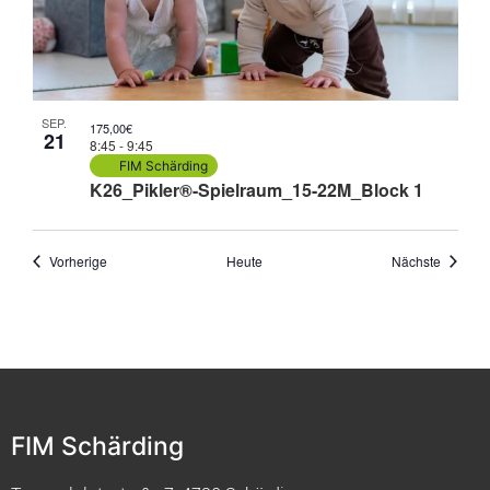
SEP.
175,00€
21
8:45
-
9:45
FIM Schärding
K26_Pikler®-Spielraum_15-22M_Block 1
Veranstaltungen
Veranst
Vorherige
Heute
Nächste
FIM Schärding