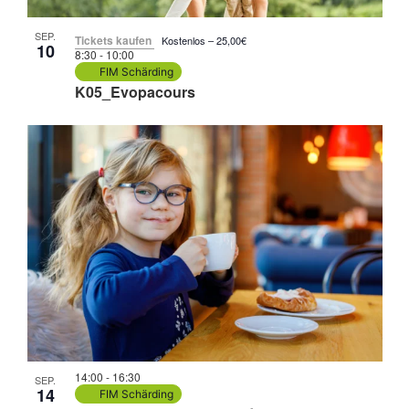
SEP.
Tickets kaufen
Kostenlos – 25,00€
10
8:30
-
10:00
FIM Schärding
K05_Evopacours
14:00
-
16:30
SEP.
14
FIM Schärding