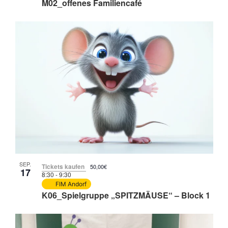
M02_offenes Familiencafé
SEP.
Tickets kaufen
50,00€
17
8:30
-
9:30
FIM Andorf
K06_Spielgruppe „SPITZMÄUSE“ – Block 1