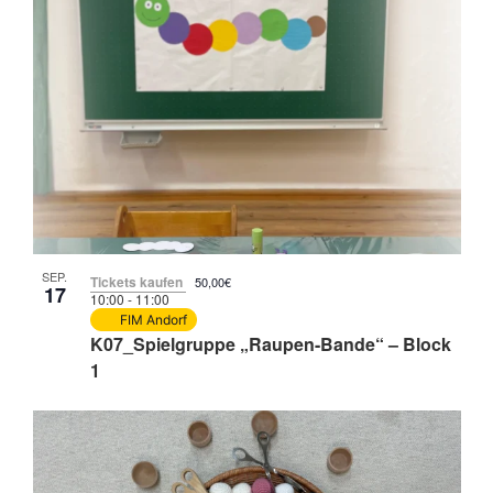
SEP.
Tickets kaufen
50,00€
17
10:00
-
11:00
FIM Andorf
K07_Spielgruppe „Raupen-Bande“ – Block
1