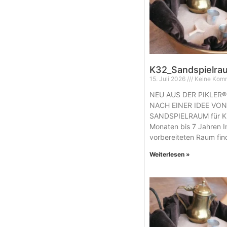
K32_Sandspielra
15. Juli 2026
Keine Kom
NEU AUS DER PIKLER®
NACH EINER IDEE VO
SANDSPIELRAUM für Ki
Monaten bis 7 Jahren I
vorbereiteten Raum fi
Weiterlesen »