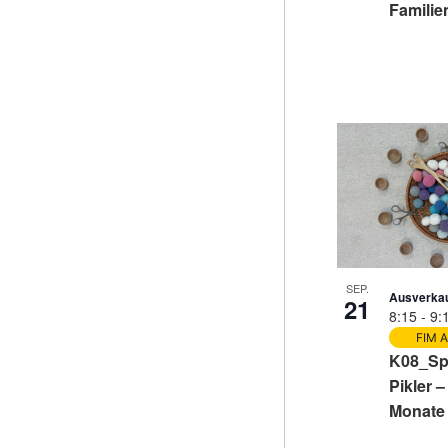
Familie
SEP.
Ausverka
21
8:15
-
9:
FIM A
K08_Sp
Pikler –
Monate