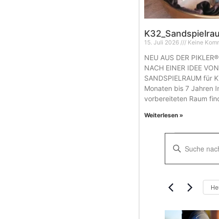
K32_Sandspielrau
15. Juli 2026
Keine Kom
NEU AUS DER PIKLER®
NACH EINER IDEE VO
SANDSPIELRAUM für Ki
Monaten bis 7 Jahren I
vorbereiteten Raum fi
Weiterlesen »
Verans
Bitte
Schlüsselwort
Suche
eingeben.
Suche
nach
und
Veranstaltung
He
Schlüsselwort.
Ansich
Naviga
List