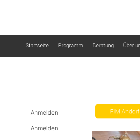
Startseite
Programm
Beratung
Über u
FIM Andorf
Anmelden
Anmelden