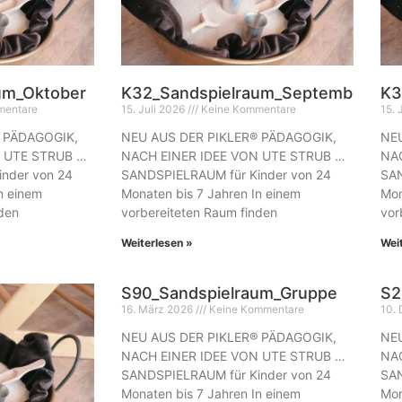
um_Oktober
K32_Sandspielraum_September
K3
mentare
15. Juli 2026
Keine Kommentare
15. 
 PÄDAGOGIK,
NEU AUS DER PIKLER® PÄDAGOGIK,
NEU
N UTE STRUB …
NACH EINER IDEE VON UTE STRUB …
NAC
nder von 24
SANDSPIELRAUM für Kinder von 24
SAN
n einem
Monaten bis 7 Jahren In einem
Mon
nden
vorbereiteten Raum finden
vor
Weiterlesen »
Wei
S90_Sandspielraum_Gruppe
S2
16. März 2026
Keine Kommentare
10.
NEU AUS DER PIKLER® PÄDAGOGIK,
NEU
NACH EINER IDEE VON UTE STRUB …
NAC
SANDSPIELRAUM für Kinder von 24
SAN
Monaten bis 7 Jahren In einem
Mon