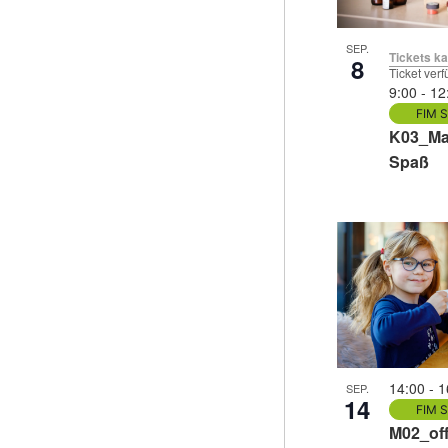
SEP.
Tickets k
8
Ticket ver
9:00
-
12
FIM S
K03_Ma
Spaß
14:00
-
1
SEP.
14
FIM S
M02_of