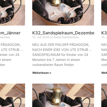
um_Jänner
K32_Sandspielraum_Dezember
K3
mentare
15. Juli 2026
Keine Kommentare
15. 
 PÄDAGOGIK,
NEU AUS DER PIKLER® PÄDAGOGIK,
NEU
N UTE STRUB …
NACH EINER IDEE VON UTE STRUB …
NAC
nder von 24
SANDSPIELRAUM für Kinder von 24
SAN
n einem
Monaten bis 7 Jahren In einem
Mon
nden
vorbereiteten Raum finden
vor
Weiterlesen »
Wei