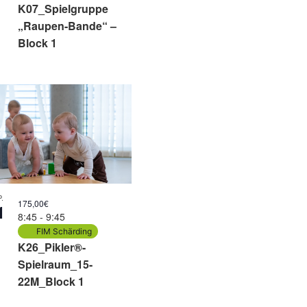
K07_Spielgruppe
„Raupen-Bande“ –
Block 1
.
175,00€
1
8:45
-
9:45
FIM Schärding
K26_Pikler®-
Spielraum_15-
22M_Block 1