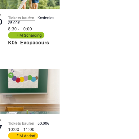
.
Tickets kaufen
Kostenlos –
0
25,00€
8:30
-
10:00
FIM Schärding
K05_Evopacours
.
Tickets kaufen
50,00€
7
10:00
-
11:00
FIM Andorf