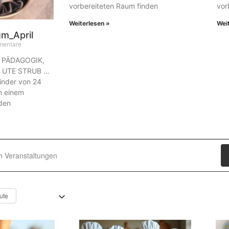
vorbereiteten Raum finden
vor
Weiterlesen »
Wei
m_April
mentare
 PÄDAGOGIK,
N UTE STRUB …
nder von 24
n einem
nden
taltungen
en
ute
ten,
tion