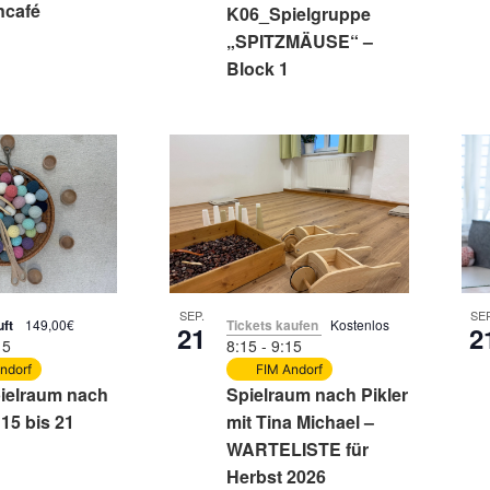
ncafé
K06_Spielgruppe
„SPITZMÄUSE“ –
Block 1
SEP.
SEP
uft
149,00€
Tickets kaufen
Kostenlos
21
2
15
8:15
-
9:15
ndorf
FIM Andorf
ielraum nach
Spielraum nach Pikler
 15 bis 21
mit Tina Michael –
WARTELISTE für
Herbst 2026