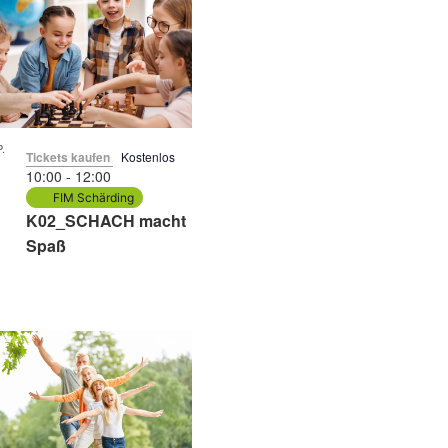
.
Tickets kaufen
Kostenlos
4
10:00
-
12:00
FIM Schärding
K02_SCHACH macht
Spaß