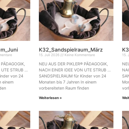
um_Juni
K32_Sandspielraum_März
K3
mentare
15. Juli 2026
Keine Kommentare
15. 
 PÄDAGOGIK,
NEU AUS DER PIKLER® PÄDAGOGIK,
NEU
N UTE STRUB …
NACH EINER IDEE VON UTE STRUB …
NAC
nder von 24
SANDSPIELRAUM für Kinder von 24
SAN
n einem
Monaten bis 7 Jahren In einem
Mon
nden
vorbereiteten Raum finden
vor
Weiterlesen »
Wei