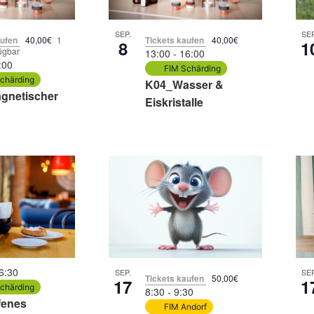
SEP.
SEP
aufen
40,00€
1
Tickets kaufen
40,00€
8
1
fügbar
13:00
-
16:00
:00
FIM Schärding
chärding
K04_Wasser &
gnetischer
Eiskristalle
6:30
SEP.
SEP
Tickets kaufen
50,00€
17
1
chärding
8:30
-
9:30
fenes
FIM Andorf