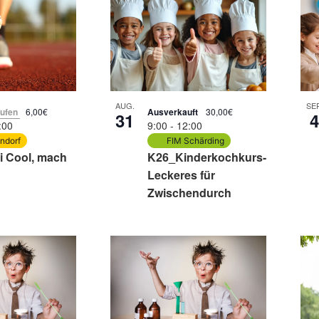
taltungen
AUG.
SEP
aufen
6,00€
Ausverkauft
30,00€
31
:00
9:00
-
12:00
ndorf
FIM Schärding
i Cool, mach
K26_Kinderkochkurs-
Leckeres für
Zwischendurch