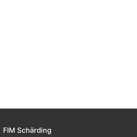
Ans
Nav
FIM Schärding