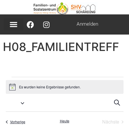
Inhalt
springen
Anmelden
H08_FAMILIENTREFF
Es wurden keine Ergebnisse gefunden.
Hinweis
Ver
V
Suche
A
Suc
N
Vera
Heute
Nächste
Veranstaltungen
Vorherige
un