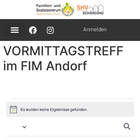
Inhalt
springen
Anmelden
VORMITTAGSTREFF
im FIM Andorf
Es wurden keine Ergebnisse gefunden.
Hinweis
Ver
V
Suche
A
Suc