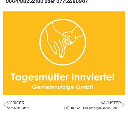
0664/88252180 oder 07752/86907
VORIGER
NÄCHSTER
Verein Neustart
OÖ. KOBV – Bezirksorganisation Schärding