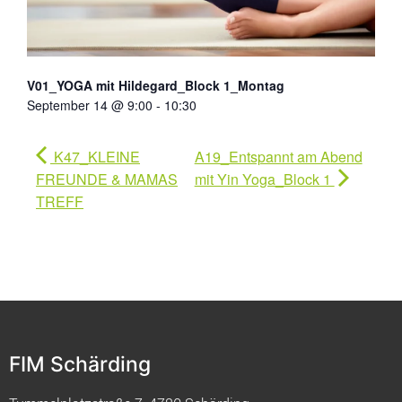
V01_YOGA mit Hildegard_Block 1_Montag
September 14 @ 9:00
-
10:30
K47_KLEINE
A19_Entspannt am Abend
FREUNDE & MAMAS
mit Yin Yoga_Block 1
TREFF
FIM Schärding