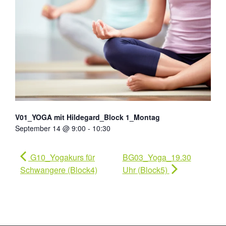
V01_YOGA mit Hildegard_Block 1_Montag
September 14 @ 9:00
-
10:30
G10_Yogakurs für
BG03_Yoga_19.30
Schwangere (Block4)
Uhr (Block5)