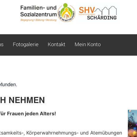
ns
Fotogalerie
Kontakt
Mein Konto
efunden.
CH NEHMEN
ür Frauen jeden Alters!
htsamkeits-, Körperwahrnehmungs- und Atemübungen