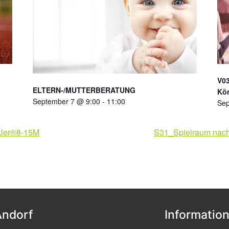
V03
ELTERN-/MUTTERBERATUNG
Kör
September 7 @ 9:00
-
11:00
Sep
ler®8-15M
S31_Spielraum nach
Andorf
Informatio