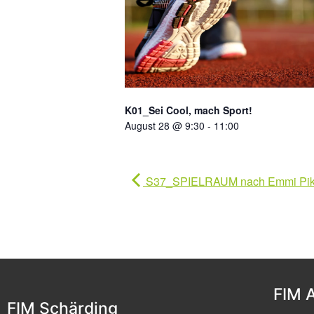
K01_Sei Cool, mach Sport!
August 28 @ 9:30
-
11:00
S37_SPIELRAUM nach Emmi Pik
FIM 
FIM Schärding