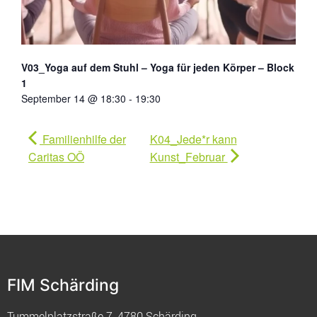
V03_Yoga auf dem Stuhl – Yoga für jeden Körper – Block
1
September 14 @ 18:30
-
19:30
Familienhilfe der
K04_Jede*r kann
Caritas OÖ
Kunst_Februar
FIM Schärding
Tummelplatzstraße 7, 4780 Schärding