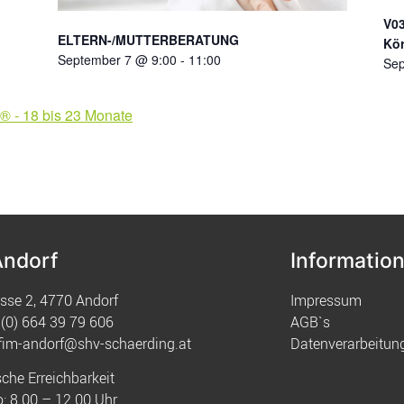
V03
ELTERN-/MUTTERBERATUNG
Kör
September 7 @ 9:00
-
11:00
Sep
 - 18 bis 23 Monate
Andorf
Informatio
sse 2, 4770 Andorf
Impressum
(0) 664 39 79 606
AGB`s
fim-andorf@shv-schaerding.at
Datenverarbeitun
sche Erreichbarkeit
: 8.00 – 12.00 Uhr