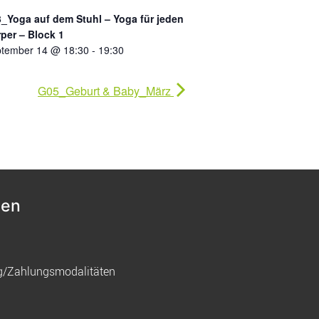
_Yoga auf dem Stuhl – Yoga für jeden
per – Block 1
tember 14 @ 18:30
-
19:30
G05_Geburt & Baby_März
nen
g/Zahlungsmodalitäten