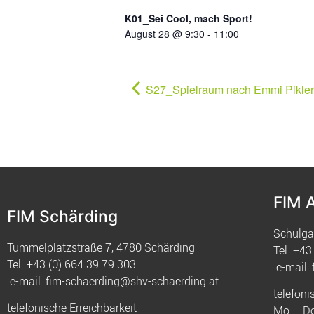
K01_Sei Cool, mach Sport!
August 28 @ 9:30
-
11:00
S27_Spielraum nach Emmi Pikler®
FIM 
FIM Schärding
Schulga
Tummelplatzstraße 7, 4780 Schärding
Tel.
+43 
Tel.
+43 (0) 664 39 79 303
e-mail:
e-mail:
fim-schaerding@shv-schaerding.at
telefoni
telefonische Erreichbarkeit
Mo – Do