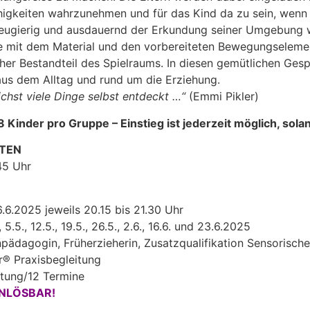
higkeiten wahrzunehmen und für das Kind da zu sein, wenn e
 neugierig und ausdauernd der Erkundung seiner Umgebung 
e mit dem Material und den vorbereiteten Bewegungseleme
her Bestandteil des Spielraums. In diesen gemütlichen Gesp
 aus dem Alltag und rund um die Erziehung.
ichst viele Dinge selbst entdeckt …“
(Emmi Pikler)
 Kinder pro Gruppe – Einstieg ist jederzeit möglich,
solan
ATEN
45 Uhr
.6.2025 jeweils 20.15 bis 21.30 Uhr
, 5.5., 12.5., 19.5., 26.5., 2.6., 16.6. und 23.6.2025
pädagogin, Früherzieherin, Zusatzqualifikation Sensorische
r® Praxisbegleitung
itung/12 Termine
NLÖSBAR!