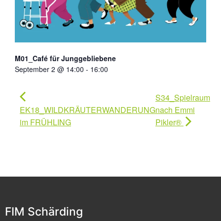
M01_Café für Junggebliebene
September 2 @ 14:00
-
16:00
S34_Spielraum
EK18_WILDKRÄUTERWANDERUNG
nach Emmi
im FRÜHLING
Pikler®
FIM Schärding