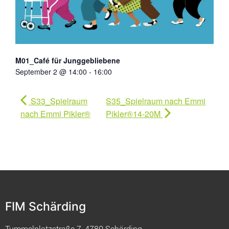
M01_Café für Junggebliebene
September 2 @ 14:00
-
16:00
S33_Spielraum
S35_Spielraum nach Emmi
nach Emmi Pikler®
Pikler®14-20M
FIM Schärding
Tummelplatzstraße 7, 4780 Schärding