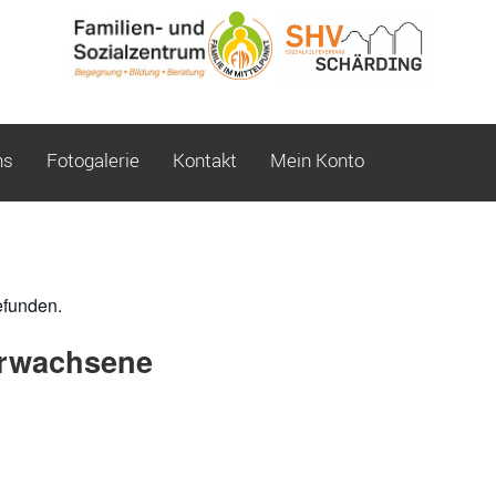
ns
Fotogalerie
Kontakt
Mein Konto
efunden.
rwachsene