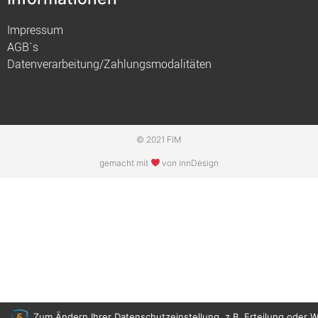
Impressum
AGB`s
Datenverarbeitung/Zahlungsmodalitäten
© 2021 FIM
gemacht mit
von innDesign
Zum Ändern Ihrer Datenschutzeinstellung, z.B. Erteilung oder W