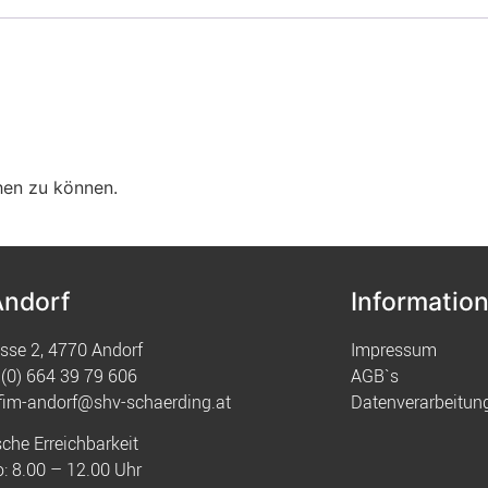
hen zu können.
Andorf
Informatio
sse 2, 4770 Andorf
Impressum
(0) 664 39 79 606
AGB`s
fim-andorf@shv-schaerding.at
Datenverarbeitun
sche Erreichbarkeit
: 8.00 – 12.00 Uhr