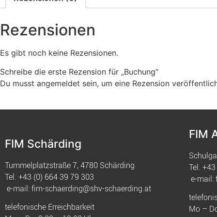
Rezensionen
Es gibt noch keine Rezensionen.
Schreibe die erste Rezension für „Buchung“
Du musst
angemeldet
sein, um eine Rezension veröffentlic
FIM 
FIM Schärding
Schulga
Tummelplatzstraße 7, 4780 Schärding
Tel.
+43 
Tel.
+43 (0) 664 39 79 303
e-mail:
e-mail:
fim-schaerding@shv-schaerding.at
telefoni
telefonische Erreichbarkeit
Mo – Do