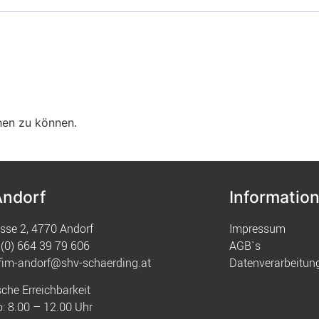
hen zu können.
Andorf
Informatio
sse 2, 4770 Andorf
Impressum
(0) 664 39 79 606
AGB`s
fim-andorf@shv-schaerding.at
Datenverarbeitun
sche Erreichbarkeit
: 8.00 – 12.00 Uhr