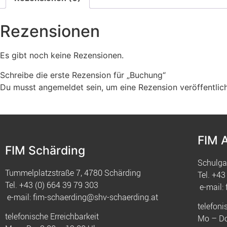
Rezensionen
Es gibt noch keine Rezensionen.
Schreibe die erste Rezension für „Buchung“
Du musst
angemeldet
sein, um eine Rezension veröffentlic
FIM 
FIM Schärding
Schulga
Tummelplatzstraße 7, 4780 Schärding
Tel.
+43 
Tel.
+43 (0) 664 39 79 303
e-mail:
e-mail:
fim-schaerding@shv-schaerding.at
telefoni
telefonische Erreichbarkeit
Mo – Do