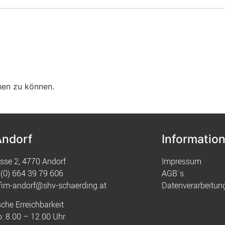
hen zu können.
Andorf
Informatio
sse 2, 4770 Andorf
Impressum
(0) 664 39 79 606
AGB`s
fim-andorf@shv-schaerding.at
Datenverarbeitun
sche Erreichbarkeit
: 8.00 – 12.00 Uhr