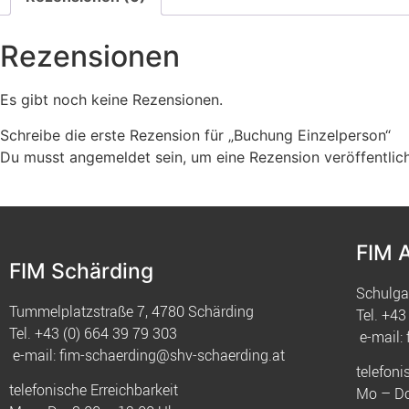
Rezensionen
Es gibt noch keine Rezensionen.
Schreibe die erste Rezension für „Buchung Einzelperson“
Du musst
angemeldet
sein, um eine Rezension veröffentlic
FIM 
FIM Schärding
Schulga
Tummelplatzstraße 7, 4780 Schärding
Tel.
+43 
Tel.
+43 (0) 664 39 79 303
e-mail:
e-mail:
fim-schaerding@shv-schaerding.at
telefoni
telefonische Erreichbarkeit
Mo – Do