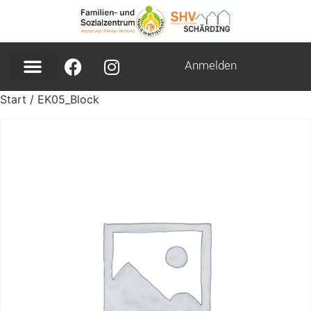
Anmelden
Start
/ EK05_Block