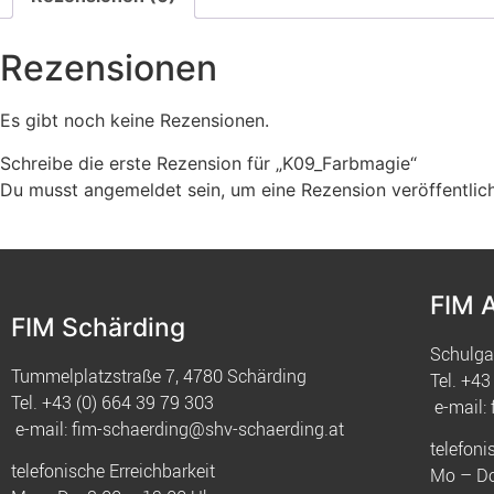
Rezensionen
Es gibt noch keine Rezensionen.
Schreibe die erste Rezension für „K09_Farbmagie“
Du musst
angemeldet
sein, um eine Rezension veröffentlic
FIM 
FIM Schärding
Schulga
Tummelplatzstraße 7, 4780 Schärding
Tel.
+43 
Tel.
+43 (0) 664 39 79 303
e-mail:
e-mail:
fim-schaerding@shv-schaerding.at
telefoni
telefonische Erreichbarkeit
Mo – Do