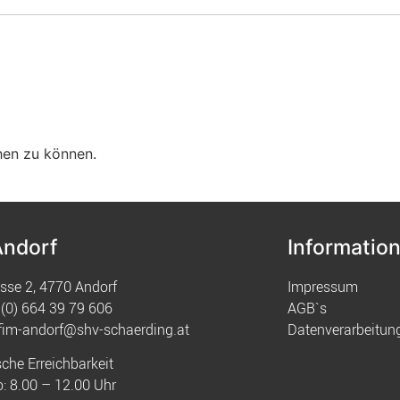
hen zu können.
Andorf
Informatio
sse 2, 4770 Andorf
Impressum
(0) 664 39 79 606
AGB`s
fim-andorf@shv-schaerding.at
Datenverarbeitun
sche Erreichbarkeit
: 8.00 – 12.00 Uhr