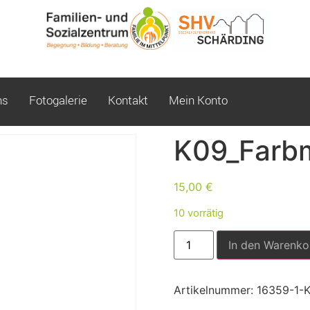
ns
Fotogalerie
Kontakt
Mein Konto
K09_Farb
15,00
€
10 vorrätig
In den Warenko
Artikelnummer:
16359-1-K