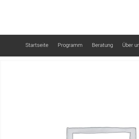
Startseite
Programm
Beratung
Über u
Start
/ K09_Farbmagie