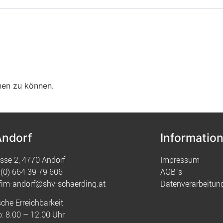
hen zu können.
Andorf
Informatio
sse 2, 4770 Andorf
Impressum
(0) 664 39 79 606
AGB`s
fim-andorf@shv-schaerding.at
Datenverarbeitun
sche Erreichbarkeit
: 8.00 – 12.00 Uhr