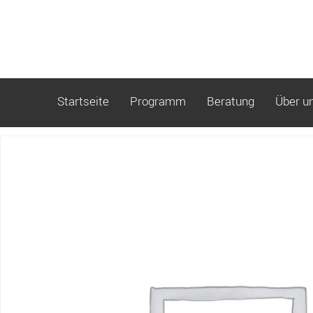
Startseite
Programm
Beratung
Über u
Start
/ pro Kind