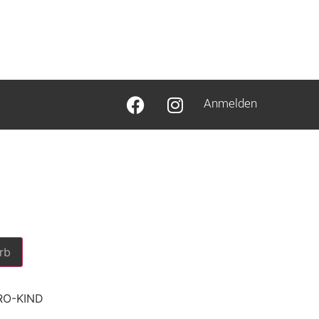
Anmelden
rb
RO-KIND