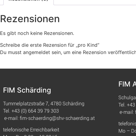
Rezensionen
Es gibt noch keine Rezensionen.
Schreibe die erste Rezension für „pro Kind“
Du musst
angemeldet
sein, um eine Rezension veröffentlic
FIM 
FIM Schärding
Schulga
Tummelplatzstraße 7, 4780 Schärding
Tel.
+43 
Tel.
+43 (0) 664 39 79 303
e-mail:
e-mail:
fim-schaerding@shv-schaerding.at
telefoni
telefonische Erreichbarkeit
Mo – Do