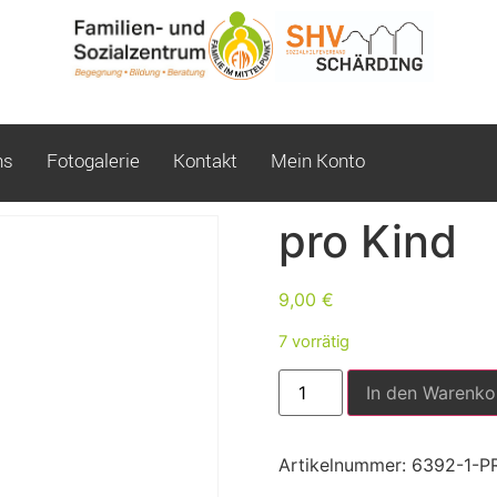
ns
Fotogalerie
Kontakt
Mein Konto
pro Kind
9,00
€
7 vorrätig
In den Warenko
Artikelnummer:
6392-1-P