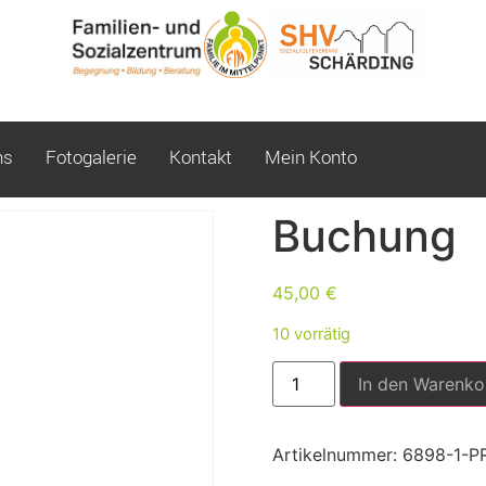
ns
Fotogalerie
Kontakt
Mein Konto
Buchung
45,00
€
10 vorrätig
In den Warenko
Artikelnummer:
6898-1-P