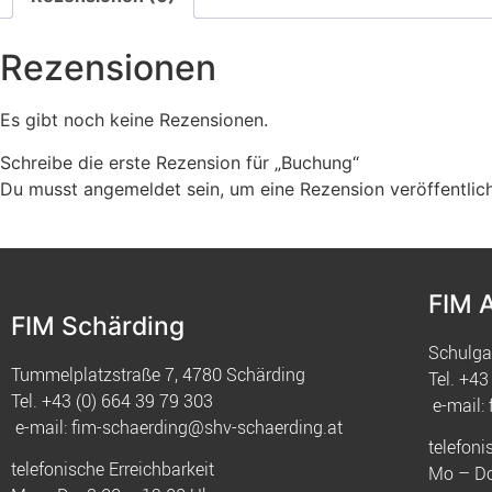
Rezensionen
Es gibt noch keine Rezensionen.
Schreibe die erste Rezension für „Buchung“
Du musst
angemeldet
sein, um eine Rezension veröffentlic
FIM 
FIM Schärding
Schulga
Tummelplatzstraße 7, 4780 Schärding
Tel.
+43 
Tel.
+43 (0) 664 39 79 303
e-mail:
e-mail:
fim-schaerding@shv-schaerding.at
telefoni
telefonische Erreichbarkeit
Mo – Do