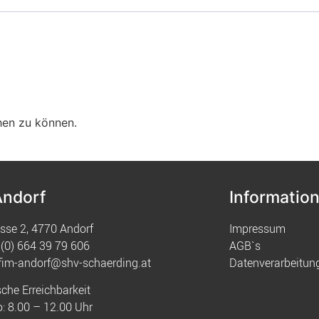
hen zu können.
Andorf
Informatio
sse 2, 4770 Andorf
Impressum
(0) 664 39 79 606
AGB`s
fim-andorf@shv-schaerding.at
Datenverarbeitun
sche Erreichbarkeit
: 8.00 – 12.00 Uhr