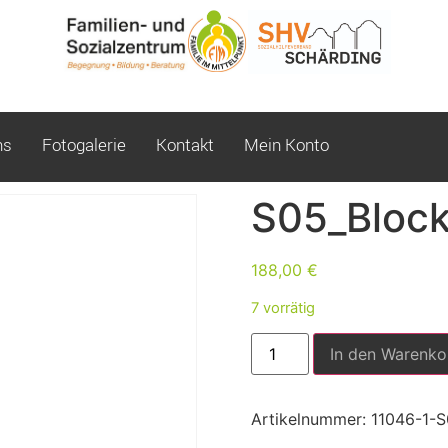
ns
Fotogalerie
Kontakt
Mein Konto
S05_Bloc
188,00
€
7 vorrätig
In den Warenko
Artikelnummer:
11046-1-