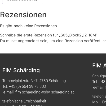
Rezensionen
Es gibt noch keine Rezensionen.
Schreibe die erste Rezension für „S05_Block2_12-18M“
Du musst
angemeldet
sein, um eine Rezension veröffentlic
FIM 
FIM Schärding
Schulga
Tummelplatzstraße 7, 4780 Schärding
Tel.
+43 
Tel.
+43 (0) 664 39 79 303
e-mail:
e-mail:
fim-schaerding@shv-schaerding.at
telefoni
telefonische Erreichbarkeit
Mo – Do