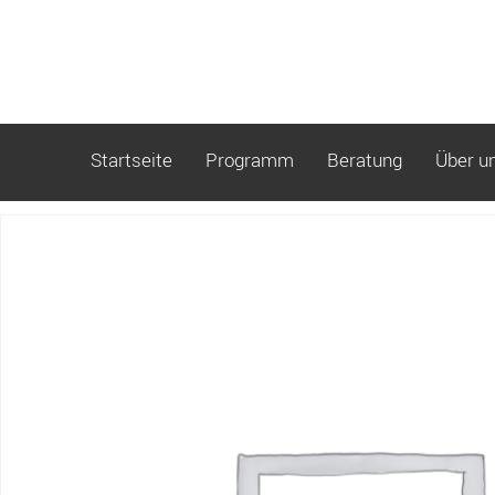
Startseite
Programm
Beratung
Über u
Start
/ S05_Block2_12-18M