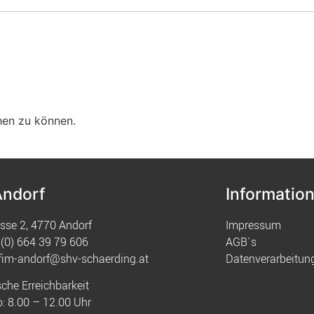
hen zu können.
Andorf
Informatio
sse 2, 4770 Andorf
Impressum
(0) 664 39 79 606
AGB`s
fim-andorf@shv-schaerding.at
Datenverarbeitun
sche Erreichbarkeit
: 8.00 – 12.00 Uhr