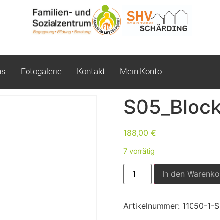
ns
Fotogalerie
Kontakt
Mein Konto
S05_Bloc
188,00
€
7 vorrätig
In den Warenko
Artikelnummer:
11050-1-