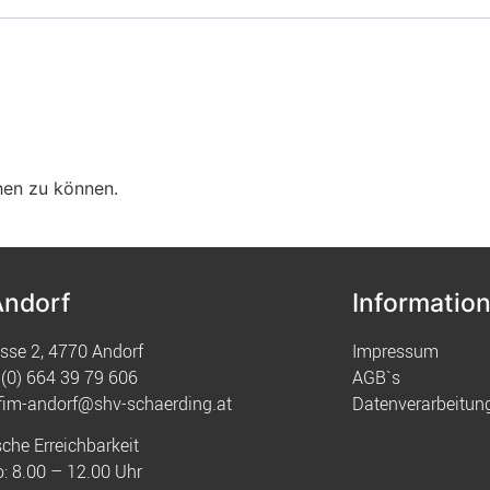
hen zu können.
Andorf
Informatio
sse 2, 4770 Andorf
Impressum
(0) 664 39 79 606
AGB`s
fim-andorf@shv-schaerding.at
Datenverarbeitun
sche Erreichbarkeit
: 8.00 – 12.00 Uhr