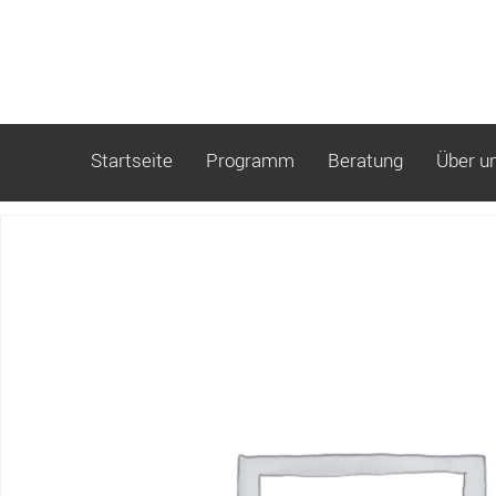
Startseite
Programm
Beratung
Über u
Start
/ S05_Block2_18-24M