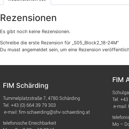
Rezensionen
Es gibt noch keine Rezensionen.
Schreibe die erste Rezension für „S05_Block2_18-24M“
Du musst
angemeldet
sein, um eine Rezension veröffentlic
FIM 
FIM Schärding
Schulga
Tummelplatzstraße 7, 4780 Schärding
Tel.
+43 
Tel.
+43 (0) 664 39 79 303
e-mail:
e-mail:
fim-schaerding@shv-schaerding.at
telefoni
telefonische Erreichbarkeit
Mo – Do