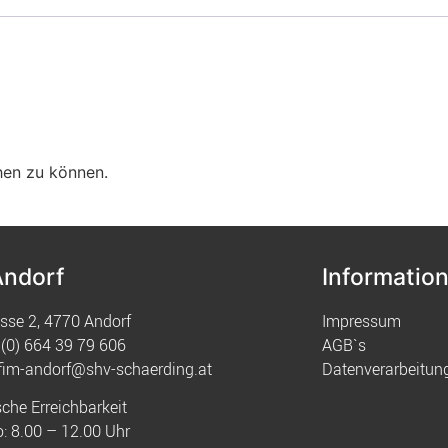
hen zu können.
Andorf
Informatio
sse 2, 4770 Andorf
Impressum
(0) 664 39 79 606
AGB`s
fim-andorf@shv-schaerding.at
Datenverarbeitun
sche Erreichbarkeit
: 8.00 – 12.00 Uhr