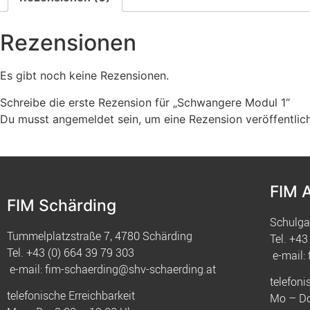
Rezensionen
Es gibt noch keine Rezensionen.
Schreibe die erste Rezension für „Schwangere Modul 1“
Du musst
angemeldet
sein, um eine Rezension veröffentlic
FIM 
FIM Schärding
Schulga
Tummelplatzstraße 7, 4780 Schärding
Tel.
+43 
Tel.
+43 (0) 664 39 79 303
e-mail:
e-mail:
fim-schaerding@shv-schaerding.at
telefoni
telefonische Erreichbarkeit
Mo – Do