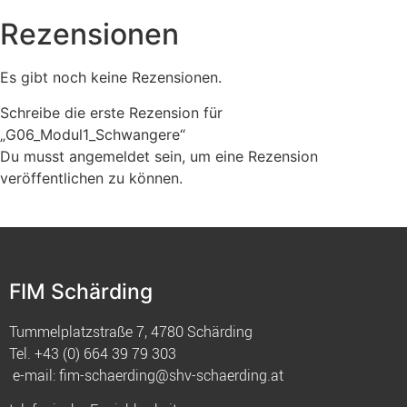
Rezensionen
Es gibt noch keine Rezensionen.
Schreibe die erste Rezension für
„G06_Modul1_Schwangere“
Du musst
angemeldet
sein, um eine Rezension
veröffentlichen zu können.
FIM Schärding
Tummelplatzstraße 7, 4780 Schärding
Tel.
+43 (0) 664 39 79 303
e-mail:
fim-schaerding@shv-schaerding.at